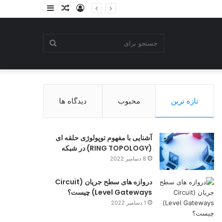
ورود
نوشته
سایدبار
تصادفی
جستجو
برای
تازه ترین
محبوب
دیدگاه ها
آشنایی با مفهوم توپولوژی حلقه‌ ای
(RING TOPOLOGY) در شبکه
8 دسامبر 2022
دروازه های سطح جریان (Circuit
Level Gateways) چیست؟
1 دسامبر 2022