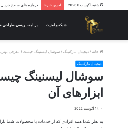
دروازه های سطح جریان (Circuit Level Gateways) چیس
شنبه, آگوست 8 2026
آخرین خبرها
شبکه و امنیت
برنامه-نویسی-طراحی-
خانه
/
دیجیتال مارکتینگ
/
سوشال لیسنینگ چیست؟ معرفی بهترین 
دیجیتال مارکتینگ
سوشال لیسنینگ چیست
ابزارهای آن
14 آگوست 2022
به نظر شما همه افرادی که از خدمات یا محصولات شما ناراضی