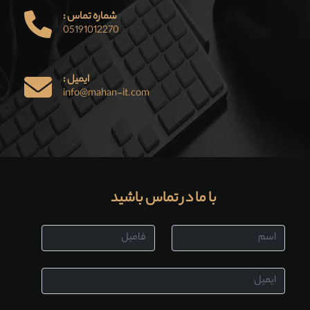
شماره تماس :
05191012270
ایمیل :
info@mahan-it.com
با ما در تماس باشید