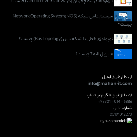
دروازه های سطح جریان (Circuit Level Gateways) چیست؟
سیستم عامل شبکه (Network Operating System(NOS
چیست؟
توپولوژی خطی یا شبکه باس (Bus Topology) چیست؟
فایروال لایه 7 چیست؟
ارتباط از طریق ایمیل
info@mahan-it.com
ارتباط از طریق تلگرام/واتساپ
+98901 - 014 - 6886
شماره تماس
05191012270